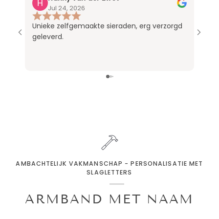
Jul 24, 2026
Unieke zelfgemaakte sieraden, erg verzorgd
De ki
geleverd.
Nu zi
AMBACHTELIJK VAKMANSCHAP - PERSONALISATIE MET
SLAGLETTERS
ARMBAND MET NAAM