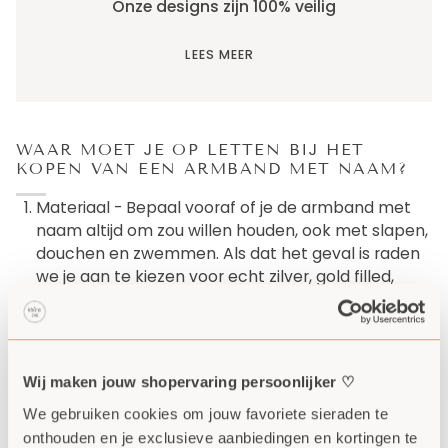
Onze designs zijn 100% veilig
LEES MEER
WAAR MOET JE OP LETTEN BIJ HET
KOPEN VAN EEN ARMBAND MET NAAM?
Materiaal - Bepaal vooraf of je de armband met
naam altijd om zou willen houden, ook met slapen,
douchen en zwemmen. Als dat het geval is raden
we je aan te kiezen voor echt zilver, gold filled,
echt goud of stainless steel sieraden. Gold en
silver plated sieraden zijn niet waterproof en zullen
bij intensief gebruik hun kleur snel verliezen.
Maat armband met naam bepalen - Als je er
Wij maken jouw shopervaring persoonlijker ♡
zeker van wilt zijn dat je een goed passende
We gebruiken cookies om jouw favoriete sieraden te 
armband aanschaft is het belangrijk om even de
onthouden en je exclusieve aanbiedingen en kortingen te 
tijd te nemen om de juiste maat te bepalen.
Lees