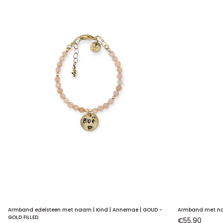
STERLING
|
ZILVER
RVS
&
LEER
Armband
Armband
Armband edelsteen met naam | Kind | Annemae | GOUD -
Armband met naam
edelsteen
met
GOLD FILLED
€55,90