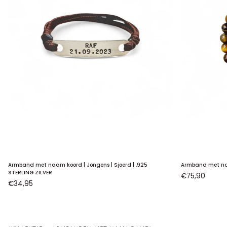
Armband
Armband
Armband met naam koord | Jongens | Sjoerd | .925
Armband met naa
met
met
STERLING ZILVER
€75,90
€34,95
naam
naam
koord
|
|
Jongens
Jongens
|