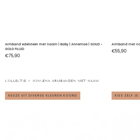
Armband
Armband
Armband edelsteen met naam | Baby | Annemae | GOUD -
Armband met naam
edelsteen
met
GOLD FILLED
€55,90
€75,90
met
naam
naam
|
|
Baby
Baby
|
COLLECTIE > JONGENS ARMBANDEN MET NAAM
|
Pip
Annemae
|
KEUZE UIT DIVERSE KLEUREN KOORD
KIES ZELF JE
|
.925
GOUD
STERLING
-
ZILVER
GOLD
FILLED