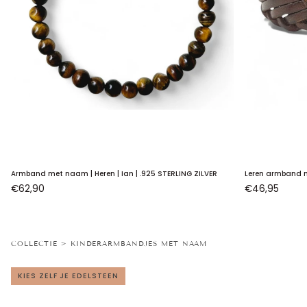
Armband
Leren
Armband met naam | Heren | Ian | .925 STERLING ZILVER
Leren armband m
met
armband
€62,90
€46,95
naam
met
|
naam
Heren
|
COLLECTIE > KINDERARMBANDJES MET NAAM
|
Heren
Ian
|
KIES ZELF JE EDELSTEEN
|
Jur
.925
MAT