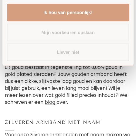
edelsteentjes.
Ik hou van persoonlijk!
GOUDEN ARMBAND MET NAMEN -
Mijn voorkeuren opslaan
WATERPROOF
Voor onze gouden armbanden armbanden met
Liever niet
naam maken we uitsluitend gebruik hoogwaardige
gold filled onderdelen! Wist je dat gold filled voor 5%
uit goud bestaat in tegenstelling tot 0,05% goud in
gold plated sieraden? Jouw gouden armband heeft
dus een dikke, slijtvaste laag goud en kan daardoor
bij juist gebruik, een leven lang mooi blijven! Wil je
meer lezen over wat gold filled precies inhoudt? We
schreven er een
blog
over.
ZILVEREN ARMBAND MET NAAM
Voor onze zilveren armbanden met naam maken we