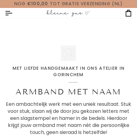
Ga
DING (NL)
⭐⭐⭐⭐⭐ 9,7 VAN RUIM 3000 BEOO
naar
W
inhoud
MET LIEFDE HANDGEMAAKT IN ONS ATELIER IN
GORINCHEM
ARMBAND MET NAAM
Een ambachtelijk werk met een uniek resultaat. Stuk
voor stuk, slaan wij de door jou gekozen letters met
een slagstempel en hamer in de bedels. Hierdoor
krijgt jouw armband met naam nét die persoonlijke
touch, geen sieraad is hetzelfde!