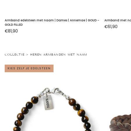
Armband
Armband
Armband edelsteen met naam | Dames | Annemae | GOUD -
Armband met naa
edelsteen
met
GOLD FILLED
€61,90
€81,90
met
naam
naam
|
|
Dames
Dames
|
COLLECTIE > HEREN ARMBANDEN MET NAAM
|
Pip
Annemae
|
KIES ZELF JE EDELSTEEN
|
.925
GOUD
STERLING
-
ZILVER
GOLD
FILLED