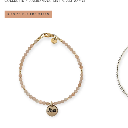
COLLECTIE > ARMBANDEN MET NAAM DAMES
|
Faas
Sjoerd
|
KIES ZELF JE EDELSTEEN
|
GOUD
.925
-
STERLING
GOLD
ZILVER
FILLED