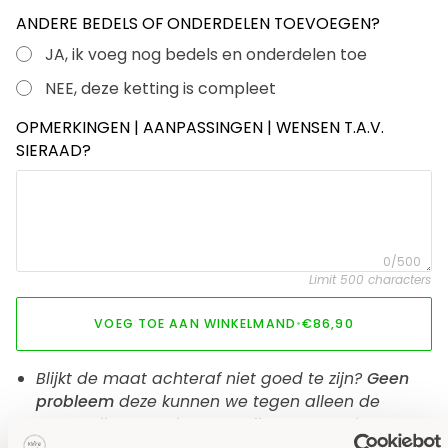
ANDERE BEDELS OF ONDERDELEN TOEVOEGEN?
JA, ik voeg nog bedels en onderdelen toe
NEE, deze ketting is compleet
OPMERKINGEN | AANPASSINGEN | WENSEN T.A.V.
SIERAAD?
0/500
Limit 500 characters
VOEG TOE AAN WINKELMAND
•
€86,90
Blijkt de maat achteraf niet goed te zijn?
Geen
probleem
deze kunnen we tegen alleen de
vergoeding van de verzendkosten voor je
aanpassen.