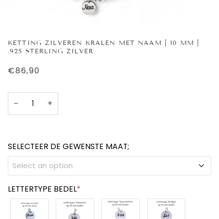
KETTING ZILVEREN KRALEN MET NAAM | 10 MM |
.925 STERLING ZILVER
€86,90
−
+
SELECTEER DE GEWENSTE MAAT;
Select an option
40 cm (kuiltje)
LETTERTYPE BEDEL
*
45 cm (kort in de hals)
+€8,00