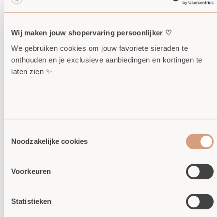
Verzending binnen
1 tot 5 werkdagen
.
Spoed?
Contacteer ons via WhatsApp voor een
Wij maken jouw shopervaring persoonlijker ♡
spoedbestelling.
We gebruiken cookies om jouw favoriete sieraden te 
onthouden en je exclusieve aanbiedingen en kortingen te 
laten zien ✨
Consent
Noodzakelijke cookies
Selection
MAAT BEPALEN
BESCHRIJVING SIERAAD
GEBRUIKTE MATERIALEN
Voorkeuren
PERSONALISEREN SIERAAD - AMBACHTELIJK
VAKMANSCHAP
LEVERTIJD
Statistieken
Ophalen mogelijk bij
Atelier Kleine Zus