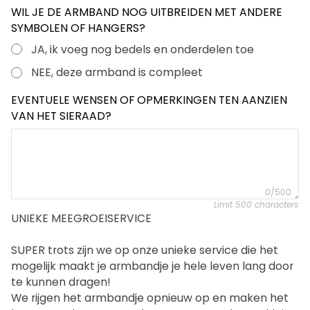
WIL JE DE ARMBAND NOG UITBREIDEN MET ANDERE
6 - 12 MAANDEN - 12 CM met
SYMBOLEN OF HANGERS?
verlengkettinkje
JA, ik voeg nog bedels en onderdelen toe
1 - 2 JAAR - 13 CM met verlengkettinkje
NEE, deze armband is compleet
EVENTUELE WENSEN OF OPMERKINGEN TEN AANZIEN
2-3 JAAR - 14 CM met verlengkettinkje
+
VAN HET SIERAAD?
€3,00
4-5 JAAR - 15 CM met verlengkettinkje
+
€3,00
6 - TIENER - 16 CM met verlengkettinkje
+
0/500
Limit 500 characters
€3,00
UNIEKE MEEGROEISERVICE
IK HEB DE POLS STRAK OPGEMETEN
SUPER trots zijn we op onze unieke service die het 
VOLGENS INSTRUCTIES
+€3,00
mogelijk maakt je armbandje je hele leven lang door 
te kunnen dragen!
IK HEB EEN ANDERE ARMBAND OPGEMETEN
We rijgen het armbandje opnieuw op en maken het 
VOLGENS INSTRUCTIES
+€3,00