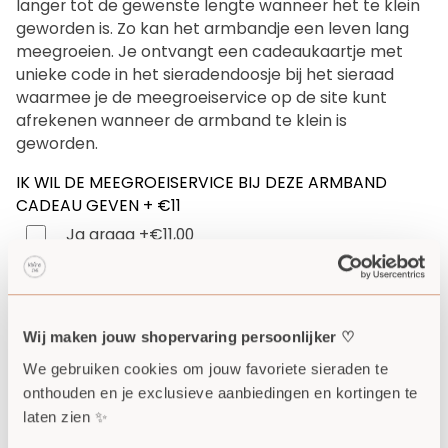
langer tot de gewenste lengte wanneer het te klein 
geworden is. Zo kan het armbandje een leven lang 
meegroeien. Je ontvangt een cadeaukaartje met 
unieke code in het sieradendoosje bij het sieraad 
waarmee je de meegroeiservice op de site kunt 
afrekenen wanneer de armband te klein is 
geworden.
IK WIL DE MEEGROEISERVICE BIJ DEZE ARMBAND
CADEAU GEVEN + €11
Ja graag
+€11,00
VOEG TOE AAN WINKELMAND
•
€68,90
Wij maken jouw shopervaring persoonlijker ♡
Blijkt de maat achteraf niet goed te zijn?
Geen
We gebruiken cookies om jouw favoriete sieraden te 
probleem
deze kunnen we tegen alleen de
onthouden en je exclusieve aanbiedingen en kortingen te 
vergoeding van de verzendkosten voor je
laten zien ✨
aanpassen.