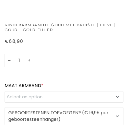
KINDERARMBANDJE GOUD MET KRUISJE | LIEVE |
GOUD - GOLD FILLED
€68,90
−
+
MAAT ARMBAND
*
Select an option
NEWBORN - 10 CM met verlengkettinkje
GEBOORTESTENEN TOEVOEGEN? (€ 16,95 per
geboortesteenhanger)
0-6 MAANDEN - 11 CM met verlengkettinkje